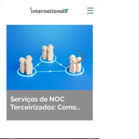
Serviços de NOC
Observabili
Terceirizados: Como
Detecção, Di
Escolher o Parceiro Ideal?
Segurança d