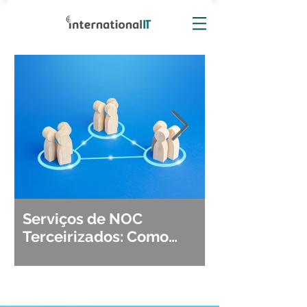
Serviços de NOC
Observabili
Terceirizados: Como
Detecção, Di
Escolher o Parceiro Ideal?
Segurança d