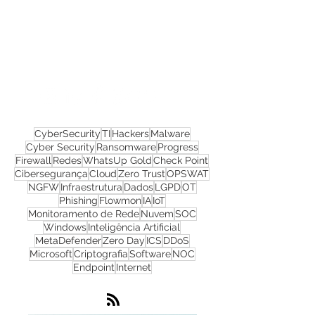
Confira todos os
materiais gratuitos
Nos acompanhe nas
redes sociais!
CyberSecurity
TI
Hackers
Malware
Cyber Security
Ransomware
Progress
Firewall
Redes
WhatsUp Gold
Check Point
Cibersegurança
Cloud
Zero Trust
OPSWAT
NGFW
Infraestrutura
Dados
LGPD
OT
Phishing
Flowmon
IA
IoT
Monitoramento de Rede
Nuvem
SOC
Windows
Inteligência Artificial
MetaDefender
Zero Day
ICS
DDoS
Microsoft
Criptografia
Software
NOC
Endpoint
Internet