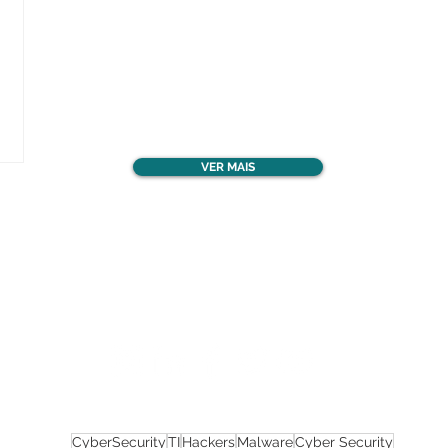
Confira todos os
materiais gratuitos
VER MAIS
Nos acompanhe nas
redes sociais!
CyberSecurity
TI
Hackers
Malware
Cyber Security