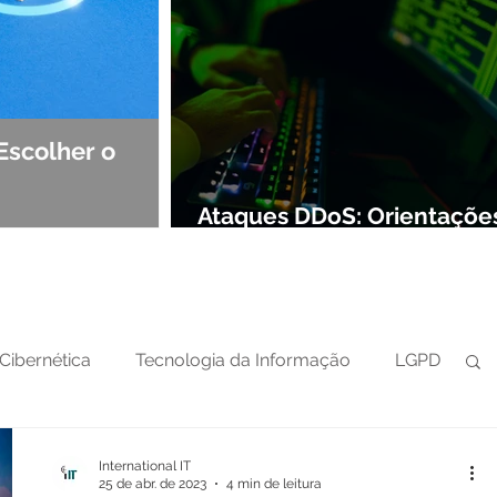
Escolher o
Observabilidade e NOC: Det
Segurança de Redes
Ataques DDoS: Orientaçõe
preparar sua defesa cibern
Cibernética
Tecnologia da Informação
LGPD
International IT
25 de abr. de 2023
4 min de leitura