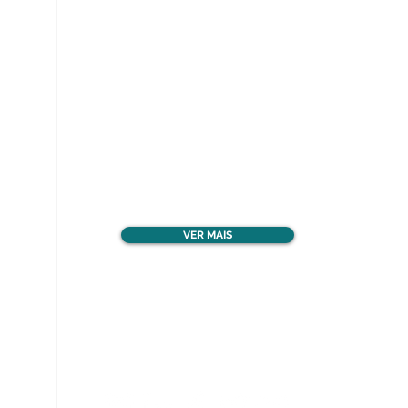
Ver todos os materiais
gratuitos
VER MAIS
Nos acompanhe nas
redes sociais!