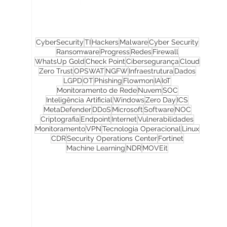
CyberSecurity
TI
Hackers
Malware
Cyber Security
Ransomware
Progress
Redes
Firewall
WhatsUp Gold
Check Point
Cibersegurança
Cloud
Zero Trust
OPSWAT
NGFW
Infraestrutura
Dados
LGPD
OT
Phishing
Flowmon
IA
IoT
Monitoramento de Rede
Nuvem
SOC
Inteligência Artificial
Windows
Zero Day
ICS
MetaDefender
DDoS
Microsoft
Software
NOC
Criptografia
Endpoint
Internet
Vulnerabilidades
Monitoramento
VPN
Tecnologia Operacional
Linux
CDR
Security Operations Center
Fortinet
Machine Learning
NDR
MOVEit