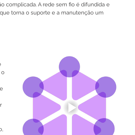
o complicada. A rede sem fio é difundida e 
 que torna o suporte e a manutenção um 
é 
 o 
e 
r 
, 