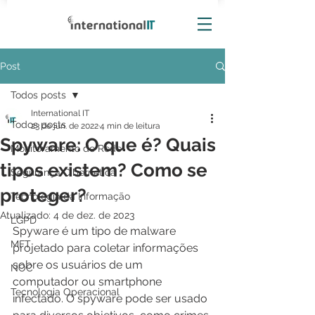
Post
Todos posts
International IT
Todos posts
23 de jun. de 2022
4 min de leitura
Spyware: O que é? Quais
Monitoramento de Rede
tipos existem? Como se
Segurança Cibernética
proteger?
Tecnologia da Informação
Atualizado:
4 de dez. de 2023
LGPD
Spyware é um tipo de malware 
MFT
projetado para coletar informações 
sobre os usuários de um 
NOC
computador ou smartphone 
Tecnologia Operacional
infectado. O spyware pode ser usado 