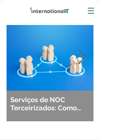
Serviços de NOC
Observabili
Terceirizados: Como
Detecção, Di
Escolher o Parceiro Ideal?
Segurança d