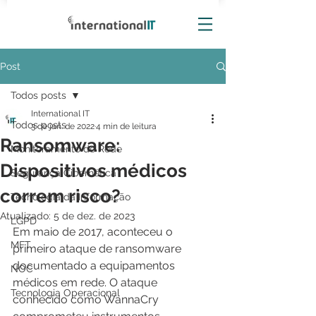
Post
Todos posts
International IT
Todos posts
3 de jan. de 2022
4 min de leitura
Ransomware:
Monitoramento de Rede
Dispositivos médicos
Segurança Cibernética
correm risco?
Tecnologia da Informação
Atualizado:
5 de dez. de 2023
LGPD
Em maio de 2017, aconteceu o 
MFT
primeiro ataque de ransomware 
documentado a equipamentos 
NOC
médicos em rede. O ataque 
Tecnologia Operacional
conhecido como WannaCry 