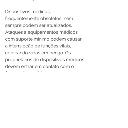
Dispositivos médicos, 
frequentemente obsoletos, nem 
sempre podem ser atualizados. 
Ataques a equipamentos médicos 
com suporte mínimo podem causar 
a interrupção de funções vitais, 
colocando vidas em perigo. Os 
proprietários de dispositivos médicos 
devem entrar em contato com o 
fornecedor ou fabricante com 
antecedência se tiverem problemas 
de manutenção ou atualização de 
seus equipamentos médicos.
Está se tornando cada vez mais 
crítico para os engenheiros 
considerar a segurança cibernética 