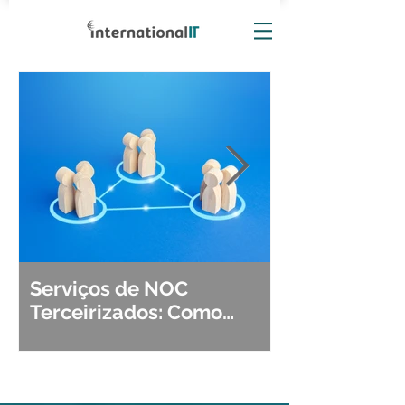
Serviços de NOC
Observabili
Terceirizados: Como
Detecção, Di
Escolher o Parceiro Ideal?
Segurança d