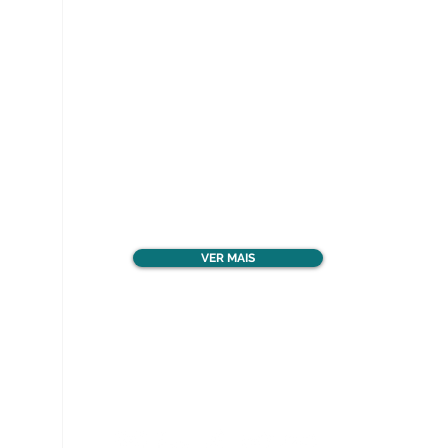
Ver todos os materiais
gratuitos
VER MAIS
Nos acompanhe nas
redes sociais!