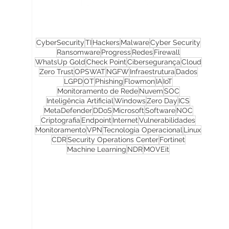
CyberSecurity
TI
Hackers
Malware
Cyber Security
Ransomware
Progress
Redes
Firewall
WhatsUp Gold
Check Point
Cibersegurança
Cloud
Zero Trust
OPSWAT
NGFW
Infraestrutura
Dados
LGPD
OT
Phishing
Flowmon
IA
IoT
Monitoramento de Rede
Nuvem
SOC
Inteligência Artificial
Windows
Zero Day
ICS
MetaDefender
DDoS
Microsoft
Software
NOC
Criptografia
Endpoint
Internet
Vulnerabilidades
Monitoramento
VPN
Tecnologia Operacional
Linux
CDR
Security Operations Center
Fortinet
Machine Learning
NDR
MOVEit