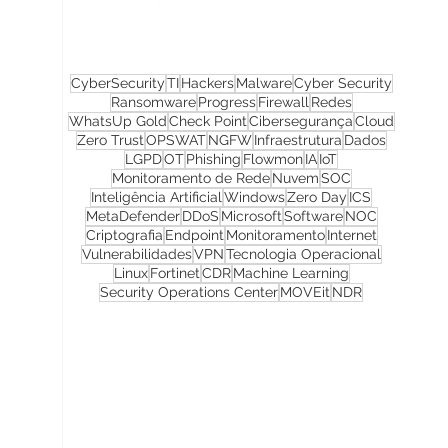
CyberSecurity
TI
Hackers
Malware
Cyber Security
Ransomware
Progress
Firewall
Redes
WhatsUp Gold
Check Point
Cibersegurança
Cloud
Zero Trust
OPSWAT
NGFW
Infraestrutura
Dados
LGPD
OT
Phishing
Flowmon
IA
IoT
Monitoramento de Rede
Nuvem
SOC
Inteligência Artificial
Windows
Zero Day
ICS
MetaDefender
DDoS
Microsoft
Software
NOC
Criptografia
Endpoint
Monitoramento
Internet
Vulnerabilidades
VPN
Tecnologia Operacional
Linux
Fortinet
CDR
Machine Learning
Security Operations Center
MOVEit
NDR