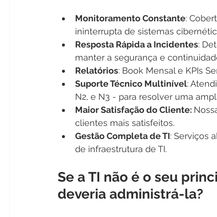
Monitoramento Constante
: Cobert
ininterrupta de sistemas cibernétic
Resposta Rápida a Incidentes
: De
manter a segurança e continuidad
Relatórios
: Book Mensal e KPIs S
Suporte Técnico Multinível
: Atend
N2, e N3 - para resolver uma amp
Maior Satisfação do Cliente: 
Nossa
clientes mais satisfeitos. 
Gestão Completa de TI
: Serviços
de infraestrutura de TI.
Se a TI não é o seu princ
deveria administrá-la?