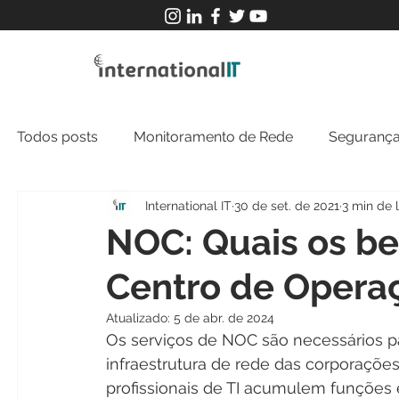
Todos posts
Monitoramento de Rede
Segurança
International IT
30 de set. de 2021
3 min de l
MFT
NOC
Tecnologia Operacional
NOC: Quais os be
Centro de Opera
Atualizado:
5 de abr. de 2024
Os serviços de NOC são necessários pa
infraestrutura de rede das corporações
profissionais de TI acumulem funçõe