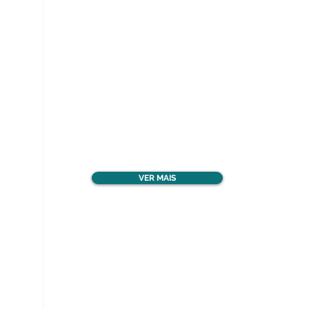
Ver todos os materiais
gratuitos
VER MAIS
Nos acompanhe nas
redes sociais!