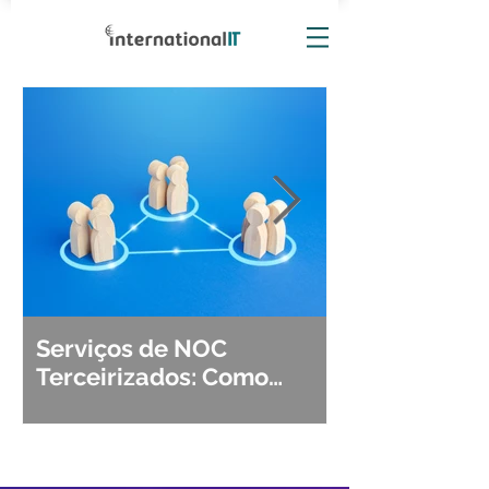
Serviços de NOC
Observabili
Terceirizados: Como
Detecção, Di
Escolher o Parceiro Ideal?
Segurança d