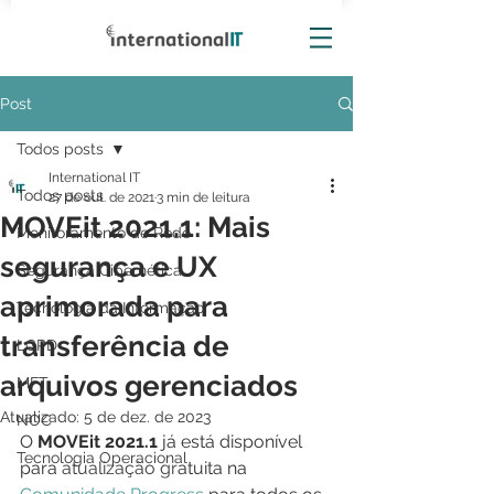
Post
Todos posts
International IT
Todos posts
27 de out. de 2021
3 min de leitura
MOVEit 2021.1: Mais
Monitoramento de Rede
segurança e UX
Segurança Cibernética
aprimorada para
Tecnologia da Informação
transferência de
LGPD
arquivos gerenciados
MFT
Atualizado:
5 de dez. de 2023
NOC
O 
MOVEit 2021.1
 já está disponível 
Tecnologia Operacional
para 
atualização gr
atuita na 