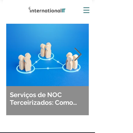
Serviços de NOC
Observabili
Terceirizados: Como
Detecção, Di
Escolher o Parceiro Ideal?
Segurança d