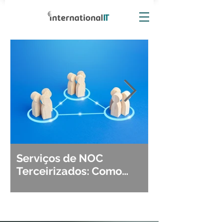
Serviços de NOC
Observabili
Terceirizados: Como
Detecção, Di
Escolher o Parceiro Ideal?
Segurança d