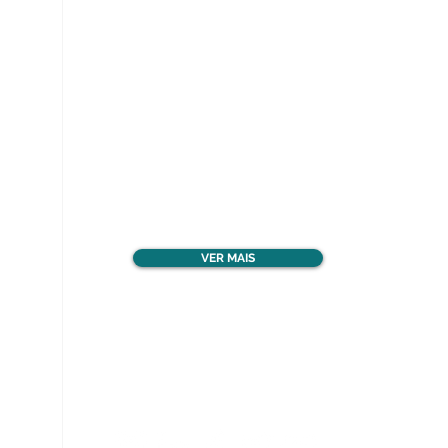
Ver todos os materiais
gratuitos
VER MAIS
Nos acompanhe nas
redes sociais!