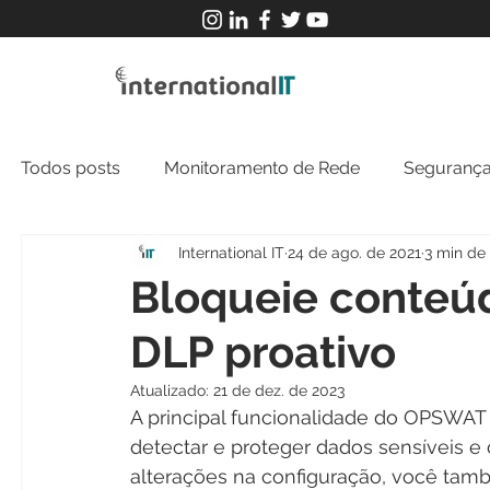
Todos posts
Monitoramento de Rede
Segurança
International IT
24 de ago. de 2021
3 min de 
MFT
NOC
Tecnologia Operacional
Bloqueie conteú
DLP proativo
Atualizado:
21 de dez. de 2023
A principal funcionalidade do OPSWAT 
detectar e proteger dados sensíveis e
alterações na configuração, você tamb