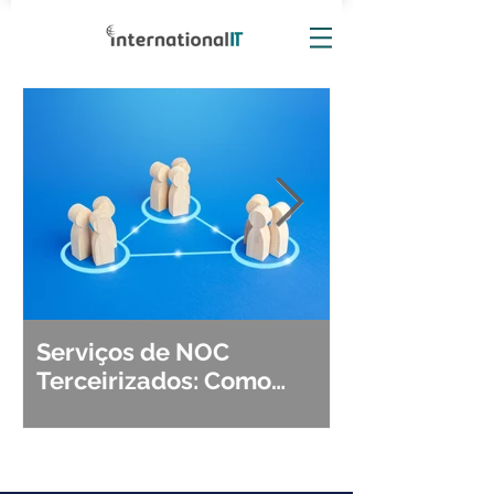
Serviços de NOC
Observabili
Terceirizados: Como
Detecção, Di
Escolher o Parceiro Ideal?
Segurança d