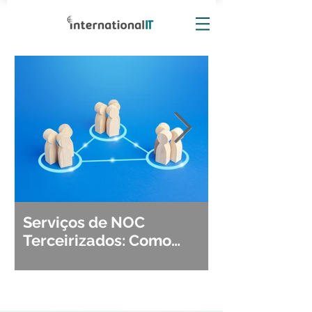
Serviços de NOC
Observabili
Terceirizados: Como
Detecção, Di
Escolher o Parceiro Ideal?
Segurança d