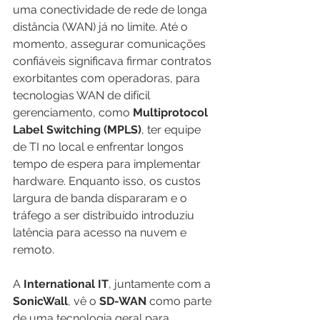
uma conectividade de rede de longa 
distância (WAN) já no limite. Até o 
momento, assegurar comunicações 
confiáveis significava firmar contratos 
exorbitantes com operadoras, para 
tecnologias WAN de difícil 
gerenciamento, como 
Multiprotocol 
Label Switching (MPLS)
, ter equipe 
de TI no local e enfrentar longos 
tempo de espera para implementar 
hardware. Enquanto isso, os custos 
largura de banda dispararam e o 
tráfego a ser distribuído introduziu 
latência para acesso na nuvem e 
remoto.
A 
International IT
, juntamente com a 
SonicWall
, vê o 
SD-WAN
 como parte 
de uma tecnologia geral para 