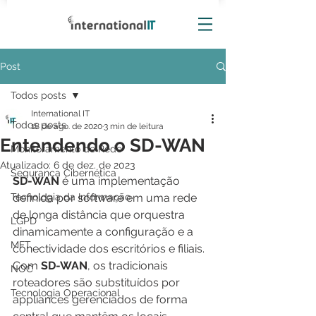
Post
Todos posts
International IT
Todos posts
18 de ago. de 2020
3 min de leitura
Entendendo o SD-WAN
Monitoramento de Rede
Atualizado:
6 de dez. de 2023
Segurança Cibernética
SD-WAN
 é uma implementação 
Tecnologia da Informação
definida por software em uma rede 
de longa distância que orquestra 
LGPD
dinamicamente a configuração e a 
MFT
conectividade dos escritórios e filiais. 
Com 
SD-WAN
, os tradicionais 
NOC
roteadores são substituídos por 
Tecnologia Operacional
appliances gerenciados de forma 