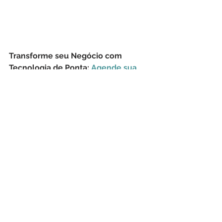
Transforme seu Negócio com 
Tecnologia de Ponta: 
Agende sua 
Tech Demo!
Firewall
NGFW
IoT
SSL
SD-WAN
TLS
SonicWall
MPLS
DPI
Benefícios
Multiprotocol Label Switching
Zero-Touch
SonicOS
Segurança Cibernética
Ver tudo
Posts recentes