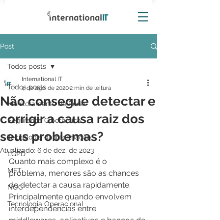
Post
Todos posts
International IT
Todos posts
4 de ago. de 2020
2 min de leitura
Não consegue detectar e
Monitoramento de Rede
corrigir a causa raiz dos
Segurança Cibernética
seus problemas?
Tecnologia da Informação
Atualizado:
6 de dez. de 2023
LGPD
Quanto mais complexo é o 
MFT
problema, menores são as chances 
de detectar a causa rapidamente. 
NOC
Principalmente quando envolvem 
Tecnologia Operacional
interdependências entre 