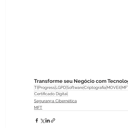
Transforme seu Negócio com Tecnolog
TI
Progress
LGPD
Software
Criptografia
MOVEit
MF
Certificado Digital
Segurança Cibernética
MFT