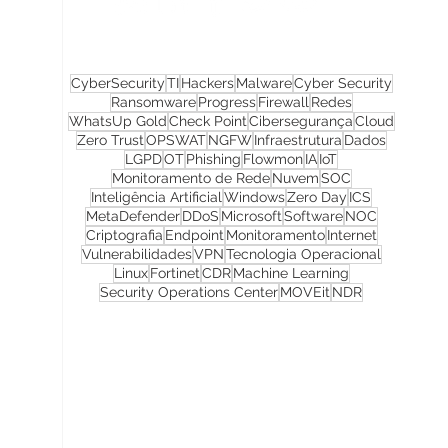
CyberSecurity
TI
Hackers
Malware
Cyber Security
Ransomware
Progress
Firewall
Redes
WhatsUp Gold
Check Point
Cibersegurança
Cloud
Zero Trust
OPSWAT
NGFW
Infraestrutura
Dados
LGPD
OT
Phishing
Flowmon
IA
IoT
Monitoramento de Rede
Nuvem
SOC
Inteligência Artificial
Windows
Zero Day
ICS
MetaDefender
DDoS
Microsoft
Software
NOC
Criptografia
Endpoint
Monitoramento
Internet
Vulnerabilidades
VPN
Tecnologia Operacional
Linux
Fortinet
CDR
Machine Learning
Security Operations Center
MOVEit
NDR