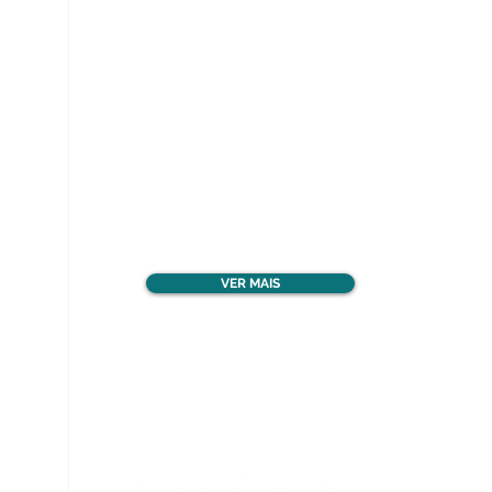
Ver todos os materiais
gratuitos
VER MAIS
Nos acompanhe nas
redes sociais!