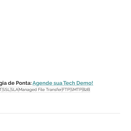
ia de Ponta: 
Agende sua Tech Demo!
T
SSL
SLA
Managed File Transfer
FTP
SMTP
B2B