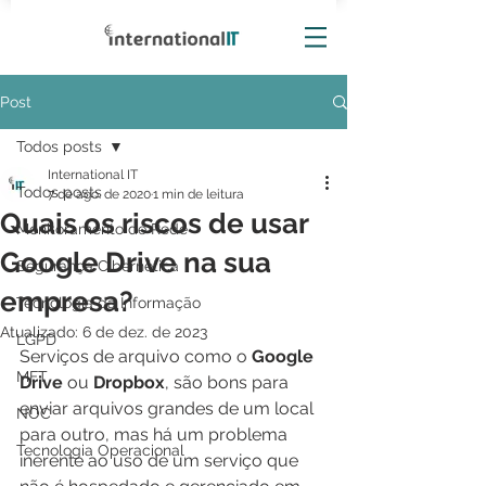
Post
Todos posts
International IT
Todos posts
7 de ago. de 2020
1 min de leitura
Quais os riscos de usar
Monitoramento de Rede
Google Drive na sua
Segurança Cibernética
empresa?
Tecnologia da Informação
Atualizado:
6 de dez. de 2023
LGPD
Serviços de arquivo como o 
Google 
MFT
Drive
 ou 
Dropbox
, são bons para 
enviar arquivos grandes de um local 
NOC
para outro, mas há um problema 
Tecnologia Operacional
inerente ao uso de um serviço que 