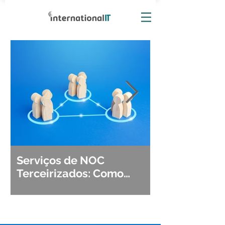
Serviços de NOC
Observabili
Terceirizados: Como
Detecção, Di
Escolher o Parceiro Ideal?
Segurança d