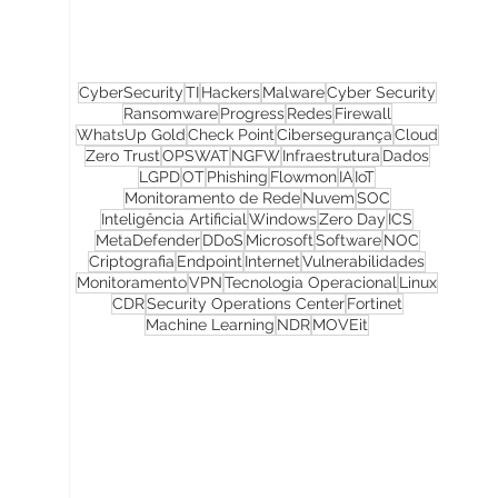
CyberSecurity
TI
Hackers
Malware
Cyber Security
Ransomware
Progress
Redes
Firewall
WhatsUp Gold
Check Point
Cibersegurança
Cloud
Zero Trust
OPSWAT
NGFW
Infraestrutura
Dados
LGPD
OT
Phishing
Flowmon
IA
IoT
Monitoramento de Rede
Nuvem
SOC
Inteligência Artificial
Windows
Zero Day
ICS
MetaDefender
DDoS
Microsoft
Software
NOC
Criptografia
Endpoint
Internet
Vulnerabilidades
Monitoramento
VPN
Tecnologia Operacional
Linux
CDR
Security Operations Center
Fortinet
Machine Learning
NDR
MOVEit