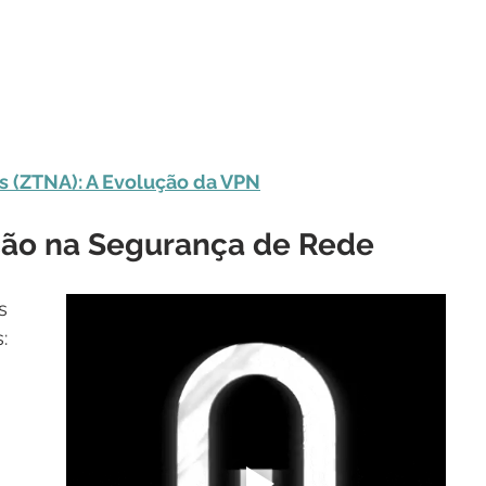
s (ZTNA): A Evolução da VPN
ção na Segurança de Rede
s 
: 