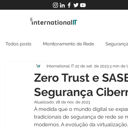
Todos posts
Monitoramento de Rede
Segurança
International IT
22 de set. de 2023
3 min de l
MFT
NOC
Tecnologia Operacional
Zero Trust e SAS
Segurança Ciber
Atualizado:
28 de nov. de 2023
À medida que o mundo digital se expan
tradicionais de segurança de rede se m
modernos. A evolução da virtualizaç