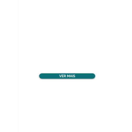
Ver todos os materiais
gratuitos
VER MAIS
Nos acompanhe nas
redes sociais!