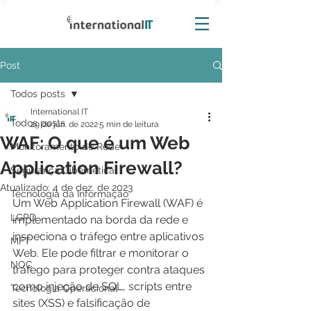
Post
Todos posts
International IT
Todos posts
29 de jun. de 2022
5 min de leitura
WAF: O que é um Web
Monitoramento de Rede
Application Firewall?
Segurança Cibernética
Atualizado:
4 de dez. de 2023
Tecnologia da Informação
Um Web Application Firewall (WAF) é 
LGPD
implementado na borda da rede e 
inspeciona o tráfego entre aplicativos 
MFT
Web. Ele pode filtrar e monitorar o 
NOC
tráfego para proteger contra ataques 
como injeção de SQL, scripts entre 
Tecnologia Operacional
sites (XSS) e falsificação de 