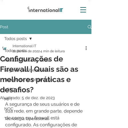
Post
Todos posts
International IT
Todos posts
10 de fev. de 2022
4 min de leitura
Configurações de
Monitoramento de Rede
Firewall | Quais são as
Segurança Cibernética
melhores práticas e
Tecnologia da Informação
desafios?
LGPD
Atualizado:
5 de dez. de 2023
MFT
A segurança de seus usuários e de 
NOC
sua rede, em grande parte, depende 
de como seu firewall está 
Tecnologia Operacional
configurado. As configurações de 