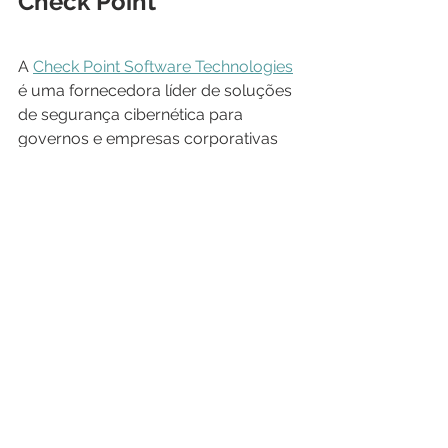
Check Point
A 
Check Point Software Technologies
é uma fornecedora líder de soluções 
de segurança cibernética para 
governos e empresas corporativas 
em todo o mundo. As soluções da 
Check Point protegem os clientes 
contra ataques cibernéticos de 5ª 
geração.
https://www.youtube.com/watch?
v=g8ZjpzI_E2U&t=234s