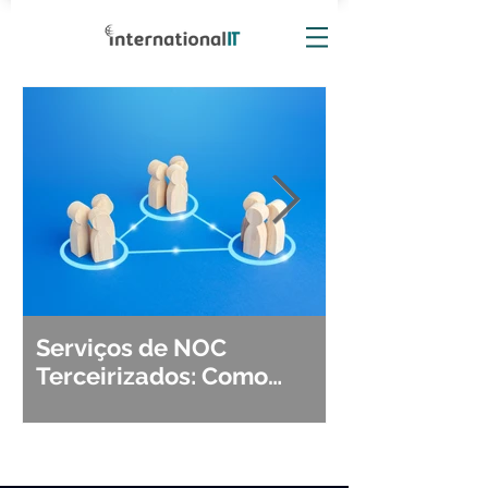
Serviços de NOC
Observabili
Terceirizados: Como
Detecção, Di
Escolher o Parceiro Ideal?
Segurança d