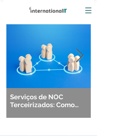
Serviços de NOC
Observabili
Terceirizados: Como
Detecção, Di
Escolher o Parceiro Ideal?
Segurança d