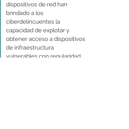
dispositivos de red han 
brindado a los 
ciberdelincuentes la 
capacidad de explotar y 
obtener acceso a dispositivos 
de infraestructura 
vulnerables con regularidad. 
Además, estos dispositivos a 
menudo se pasan por alto.
Además, los piratas informáticos que 
probablemente realizaban espionaje 
chino 
irrumpieron en News Corp
 el 20 
de enero. Los atacantes accedieron a 
correos electrónicos y otros 
documentos de periodistas como 
parte de la violación. News Corp 