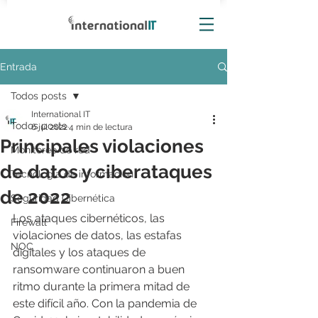
Entrada
Todos posts
International IT
Todos posts
6 jul 2022
4 min de lectura
Principales violaciones
Monitoreo de red
de datos y ciberataques
Tecnología de información
de 2022
Seguridad Cibernética
Los ataques cibernéticos, las 
Firewall
violaciones de datos, las estafas 
NOC
digitales y los ataques de 
ransomware continuaron a buen 
ritmo durante la primera mitad de 
este difícil año. Con la pandemia de 