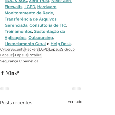
NOC & SOC
, 
Zero Trust
, 
Next-Gen 
Firewalls
, 
LGPD
, 
Hardware
, 
Monitoramento de Rede
, 
Transferência de Arquivos 
Gerenciada
, 
Consultoria de TIC
, 
Treinamentos
, 
Sustentação de 
Aplicações
, 
Outsourcing
, 
Licenciamento Geral
 e 
Help Desk
.
CyberSecurity
Hackers
LGPD
Lapsus$ Group
Lapsus$
Lapsus
Localiza
Segurança Cibernética
Ver tudo
Posts recentes