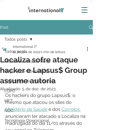
Post
Todos posts
International IT
Todos posts
12 de jan. de 2022
1 min de leitura
Localiza sofre ataque
Monitoramento de Rede
hacker e Lapsus$ Group
Segurança Cibernética
assume autoria
Tecnologia da Informação
Atualizado:
5 de dez. de 2023
LGPD
Os hackers do grupo Lapsus$, o 
MFT
mesmo que atacou os sites do 
Ministério da Saúde
 e dos 
Correios
, 
NOC
anunciaram ter atacado a Localiza na 
Tecnologia Operacional
madrugada do dia 11/01 através do 