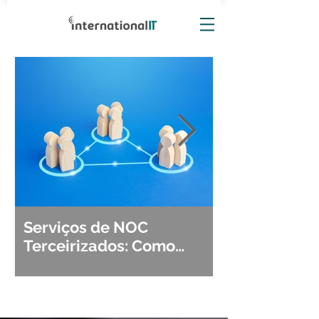
Serviços de NOC
Observabili
Terceirizados: Como
Detecção, Di
Escolher o Parceiro Ideal?
Segurança d