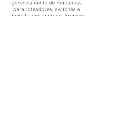
gerenciamento de mudanças
para roteadores, switches e
firewalls em sua rede. Arquive
e audite configurações de rede
e receba alertas sobre
alterações . Reduza erros e
suporte requisitos de
conformidade para LGPD,
HIPAA, SOX, FISMA e PCI DSS e
outros regulamentos.
Gerenciador de
failover
O Gerenciador de Failover do
WhatsUp Gold alterna
automaticamente de uma instância
primária do WhatsUp Gold para
um sistema de backup se ela
falhar. Os usuários podem