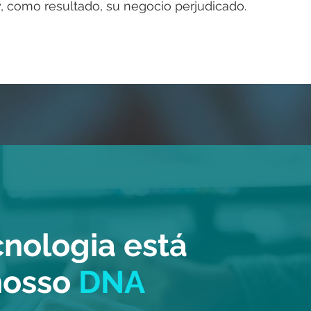
, como resultado, su negocio perjudicado.
cnologia está
nosso
DNA