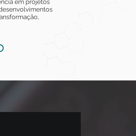
ência em projetos
 desenvolvimentos
ransformação,