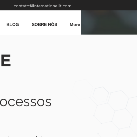
contato@internationalit.com
BLOG
SOBRE NÓS
More
E
rocessos