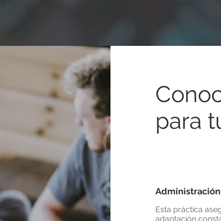
Conoc
para 
Administració
Esta práctica aseg
adaptación consta