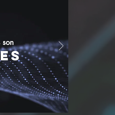
 son
es