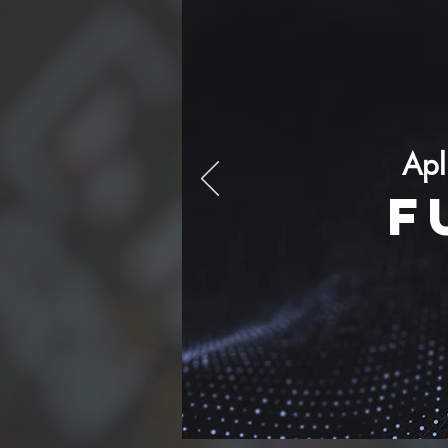
Apl
F