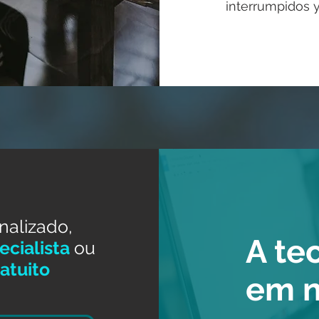
interrumpidos y
nalizado,
A te
cialista
ou
atuito
em 