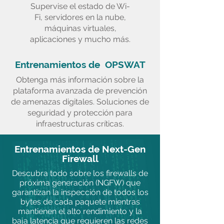
Supervise el estado de Wi-
Fi, servidores en la nube,
máquinas virtuales,
aplicaciones y mucho más.
Entrenamientos de OPSWAT
Obtenga más información sobre la
plataforma avanzada de prevención
de amenazas digitales. Soluciones de
seguridad y protección para
infraestructuras críticas.
Entrenamientos de Next-Gen
Firewall
Descubra todo sobre los firewalls de
próxima generación (NGFW) que
garantizan la inspección de todos los
bytes de cada paquete mientras
mantienen el alto rendimiento y la
baja latencia que requieren las redes