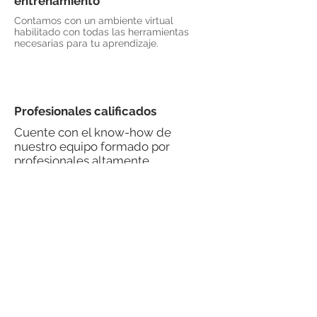
entrenamiento
Contamos con un ambiente virtual
habilitado con todas las herramientas
necesarias para tu aprendizaje.
Profesionales calificados
Cuente con el know-how de
nuestro equipo formado por
profesionales altamente
especializados, con experiencia
práctica en redes y seguridad.
Mejor costo-beneficio
Reduzca sus gastos internos con
nuestra formación de alto valor