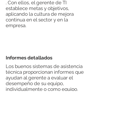
. Con ellos, el gerente de TI
establece metas y objetivos,
aplicando la cultura de mejora
continua en el sector y en la
empresa.
Informes detallados
Los buenos sistemas de asistencia
técnica proporcionan informes que
ayudan al gerente a evaluar el
desempeño de su equipo,
individualmente o como equipo.
Además, estos informes permiten
la formación de una base de
conocimientos, ya que todas las
demandas abiertas y categorizadas
proporcionan una buena visión
general de los problemas más