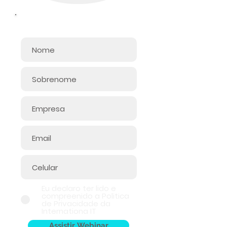
Informe seus dados:
Eu declaro ter lido e
compreenido a Politica
de Privacidade da
Internationa IT
Assistir Webinar