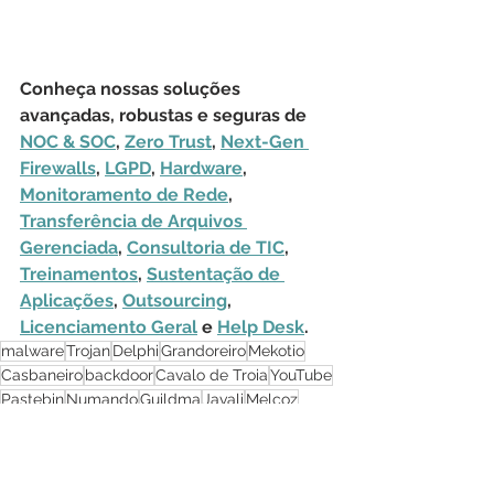
Conheça nossas soluções 
avançadas, robustas e seguras de 
NOC & SOC
, 
Zero Trust
, 
Next-Gen 
Firewalls
, 
LGPD
, 
Hardware
, 
Monitoramento de Rede
, 
Transferência de Arquivos 
Gerenciada
, 
Consultoria de TIC
, 
Treinamentos
, 
Sustentação de 
Aplicações
, 
Outsourcing
, 
Licenciamento Geral
 e 
Help Desk
.
malware
Trojan
Delphi
Grandoreiro
Mekotio
Casbaneiro
backdoor
Cavalo de Troia
YouTube
Pastebin
Numando
Guildma
Javali
Melcoz
Amavaldo
Vadokrist
Janeleiro
Segurança Cibernética