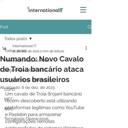
Post
Todos posts
International IT
Todos posts
21 de set. de 2021
2 min de leitura
Numando: Novo Cavalo
Monitoramento de Rede
de Troia bancário ataca
Segurança Cibernética
usuários brasileiros
Tecnologia da Informação
Atualizado:
6 de dez. de 2023
LGPD
Um cavalo de Troia (trojan) bancário 
MFT
recém-descoberto está utilizando 
plataformas legítimas como YouTube 
NOC
e Pastebin para armazenar 
Tecnologia Operacional
configurações remotas 