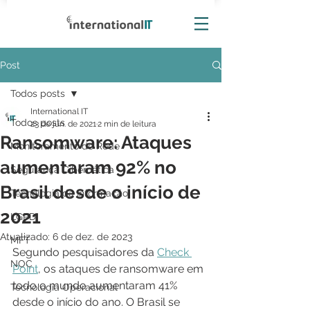
Post
Todos posts
International IT
Todos posts
23 de jun. de 2021
2 min de leitura
Ransomware: Ataques
Monitoramento de Rede
aumentaram 92% no
Segurança Cibernética
Brasil desde o início de
Tecnologia da Informação
2021
LGPD
Atualizado:
6 de dez. de 2023
MFT
Segundo pesquisadores da 
Check 
NOC
Point
, os ataques de ransomware em 
todo o mundo aumentaram 41% 
Tecnologia Operacional
desde o início do ano. O Brasil se 