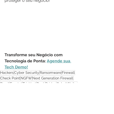
proteger o seu negócio!
Transforme seu Negócio com 
Tecnologia de Ponta: 
Agende sua 
Tech Demo!
Hackers
Cyber Security
Ransomware
Firewall
Check Point
NGFW
Next Generation Firewall
Brasil
Emotet
Trickbot
Ryuk
Dridex
CobaltStrike
Segurança Cibernética