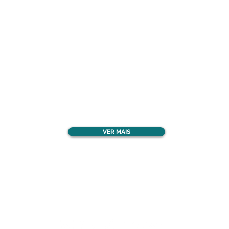
Ver todos os materiais
gratuitos
VER MAIS
Nos acompanhe nas
redes sociais!