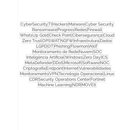
CyberSecurity
TI
Hackers
Malware
Cyber Security
Ransomware
Progress
Redes
Firewall
WhatsUp Gold
Check Point
Cibersegurança
Cloud
Zero Trust
OPSWAT
NGFW
Infraestrutura
Dados
LGPD
OT
Phishing
Flowmon
IA
IoT
Monitoramento de Rede
Nuvem
SOC
Inteligência Artificial
Windows
Zero Day
ICS
MetaDefender
DDoS
Microsoft
Software
NOC
Criptografia
Endpoint
Internet
Vulnerabilidades
Monitoramento
VPN
Tecnologia Operacional
Linux
CDR
Security Operations Center
Fortinet
Machine Learning
NDR
MOVEit