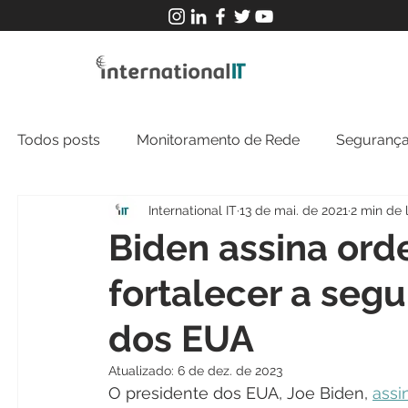
Todos posts
Monitoramento de Rede
Segurança
International IT
13 de mai. de 2021
2 min de 
MFT
NOC
Tecnologia Operacional
Biden assina ord
fortalecer a seg
dos EUA
Atualizado:
6 de dez. de 2023
O presidente dos EUA, Joe Biden, 
assi