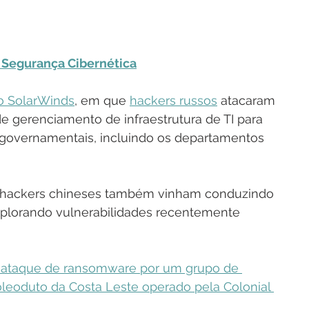
a Segurança Cibernética
o SolarWinds
, em que 
hackers russos
 atacaram 
 gerenciamento de infraestrutura de TI para 
governamentais, incluindo os departamentos 
e hackers chineses também vinham conduzindo 
explorando vulnerabilidades recentemente 
ataque de ransomware por um grupo de 
oleoduto da Costa Leste operado pela Colonial 