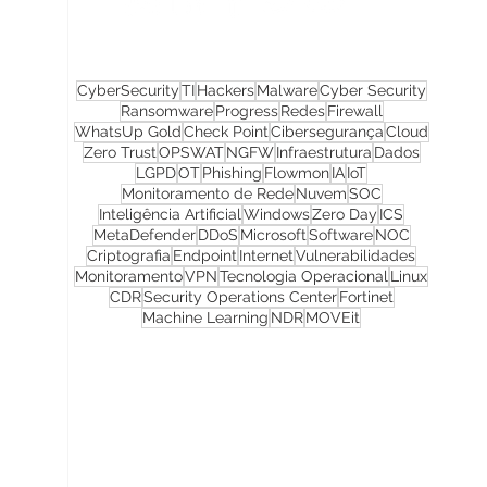
CyberSecurity
TI
Hackers
Malware
Cyber Security
Ransomware
Progress
Redes
Firewall
WhatsUp Gold
Check Point
Cibersegurança
Cloud
Zero Trust
OPSWAT
NGFW
Infraestrutura
Dados
LGPD
OT
Phishing
Flowmon
IA
IoT
Monitoramento de Rede
Nuvem
SOC
Inteligência Artificial
Windows
Zero Day
ICS
MetaDefender
DDoS
Microsoft
Software
NOC
Criptografia
Endpoint
Internet
Vulnerabilidades
Monitoramento
VPN
Tecnologia Operacional
Linux
CDR
Security Operations Center
Fortinet
Machine Learning
NDR
MOVEit