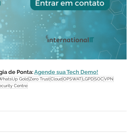
ia de Ponta: 
Agende sua Tech Demo!
WhatsUp Gold
Zero Trust
Cloud
OPSWAT
LGPD
SOC
VPN
ecurity Centre