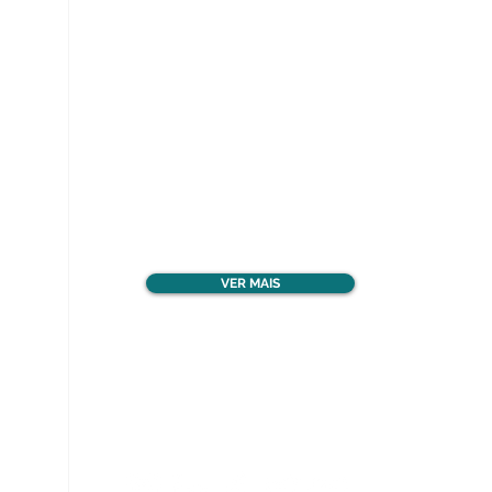
Ver todos os materiais
gratuitos
VER MAIS
Nos acompanhe nas
redes sociais!