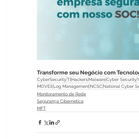
Transforme seu Negócio com Tecnolog
CyberSecurity
TI
Hackers
Malware
Cyber Security
MOVEit
Log Management
NCSC
National Cyber S
Monitoramento de Rede
Segurança Cibernética
MFT