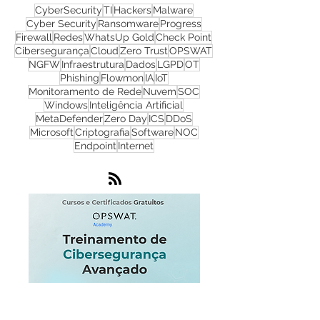
CyberSecurity
TI
Hackers
Malware
Cyber Security
Ransomware
Progress
Firewall
Redes
WhatsUp Gold
Check Point
Cibersegurança
Cloud
Zero Trust
OPSWAT
NGFW
Infraestrutura
Dados
LGPD
OT
Phishing
Flowmon
IA
IoT
Monitoramento de Rede
Nuvem
SOC
Windows
Inteligência Artificial
MetaDefender
Zero Day
ICS
DDoS
Microsoft
Criptografia
Software
NOC
Endpoint
Internet