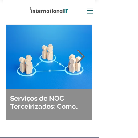
Serviços de NOC
Observabili
Terceirizados: Como
Detecção, Di
Escolher o Parceiro Ideal?
Segurança d