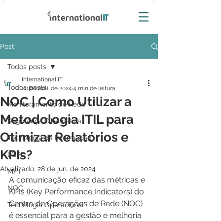
Post
Todos posts
International IT
Todos posts
20 de mai. de 2024
4 min de leitura
NOC | Como Utilizar a
Monitoramento de Rede
Metodologia ITIL para
Segurança Cibernética
Otimizar Relatórios e
Tecnologia da Informação
KPIs?
LGPD
Atualizado:
28 de jun. de 2024
MFT
A comunicação eficaz das métricas e 
NOC
KPIs (Key Performance Indicators) do 
Centro de Operações de Rede (NOC) 
Tecnologia Operacional
é essencial para a gestão e melhoria 