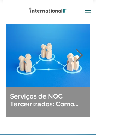
Serviços de NOC
Observabili
Terceirizados: Como
Detecção, Di
Escolher o Parceiro Ideal?
Segurança d