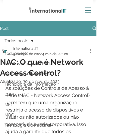
Post
Todos posts
International IT
Todos posts
3 de ago. de 2022
4 min de leitura
NAC: O que é Network
Monitoramento de Rede
Access Control?
Segurança Cibernética
Atualizado:
30 de nov. de 2023
Tecnologia da Informação
As soluções de Controle de Acesso à 
LGPD
Rede (NAC - Network Access Control) 
permitem que uma organização 
MFT
restrinja o acesso de dispositivos e 
NOC
usuários não autorizados ou não 
compatíveis à rede corporativa. Isso 
Tecnologia Operacional
ajuda a garantir que todos os 