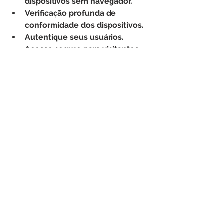
dispositivos sem navegador.
Verificação profunda de 
conformidade dos dispositivos.
Autentique seus usuários.
Acesso seguro para visitantes, 
fornecedores e terceiros.
Visualize relatórios de 
gerenciamento em tempo real 
e acesse dados históricos.
Conte com a International IT 
e a 
OPSWAT
 para 
implementar uma 
m
etodologia Zero Trust 
e 
proteger a infraestrutura 
crítica da sua empresa.