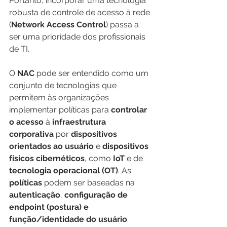
Portanto, incorporar uma tecnologia 
robusta de controle de acesso à rede 
(
Network Access Control
) passa a 
ser uma prioridade dos profissionais 
de TI.
O 
NAC 
pode ser entendido como um 
conjunto de tecnologias que 
permitem às organizações 
implementar políticas para
 controlar 
o acesso
 à
 infraestrutura 
corporativa
 por 
dispositivos 
orientados ao usuário
 e 
dispositivos 
físicos cibernéticos
, como 
IoT 
e de 
tecnologia operacional (OT)
. As 
políticas 
podem ser baseadas na 
autenticação
, 
configuração de 
endpoint (postura) e 
função/identidade do usuário
. 