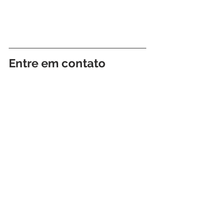
Entre em contato 
conosco e descubra 
como podemos ajudá-
lo a proteger o seu 
negócio!