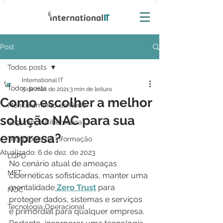
Post
Todos posts
International IT
Todos posts
5 de mar. de 2021
3 min de leitura
Como escolher a melhor
Monitoramento de Rede
solução NAC para sua
Segurança Cibernética
empresa?
Tecnologia da Informação
Atualizado:
6 de dez. de 2023
LGPD
No cenário atual de ameaças 
MFT
cibernéticas sofisticadas, manter uma 
mentalidade
 Zero Trust
 para 
NOC
proteger dados, sistemas e serviços 
Tecnologia Operacional
é primordial para qualquer empresa. 