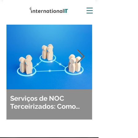
Serviços de NOC
Observabili
Terceirizados: Como
Detecção, Di
Escolher o Parceiro Ideal?
Segurança d