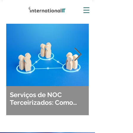
Serviços de NOC
Observabili
Terceirizados: Como
Detecção, Di
Escolher o Parceiro Ideal?
Segurança d