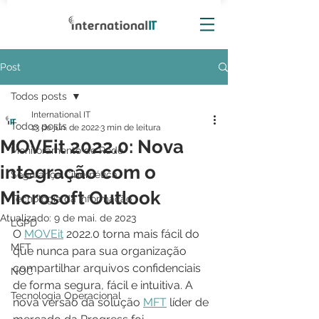
Post
Todos posts
International IT
Todos posts
13 de jun. de 2022
3 min de leitura
MOVEit 2022.0: Nova
Monitoramento de Rede
integração com o
Segurança Cibernética
Microsoft Outlook
Tecnologia da Informação
Atualizado:
9 de mai. de 2023
LGPD
O 
MOVEit
 2022.0 torna mais fácil do 
MFT
que nunca para sua organização 
compartilhar arquivos confidenciais 
NOC
de forma segura, fácil e intuitiva. A 
Tecnologia Operacional
nova versão da solução 
MFT
 líder de 