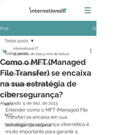
Post
Todos posts
International IT
Todos posts
25 de nov. de 2021
4 min de leitura
Como o MFT (Managed
Monitoramento de Rede
File Transfer) se encaixa
Segurança Cibernética
na sua estratégia de
Tecnologia da Informação
cibersegurança?
LGPD
Atualizado:
5 de dez. de 2023
MFT
Entender como o MFT (Managed File 
NOC
Transfer) se encaixa em sua 
estratégia de segurança cibernética é 
Tecnologia Operacional
muito importante para garantir a 