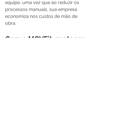
equipe, uma vez que ao reduzir os 
processos manuais, sua empresa 
economiza nos custos de mão de 
obra.
Com o MOVEit, proteger 
seus dados críticos 
nunca foi tão fácil
O 
MOVEit
 é a solução ideal se você 
deseja fazer da Transferência de 
Arquivos Gerenciada (MFT) parte de 
sua estratégia de segurança 
cibernética.
O 
MOVEit
 aproveita todos os 
aspectos da transferência gerenciada 