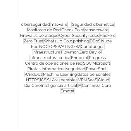
ciberseguridad
malware
TI
Seguridad cibernetica
Monitoreo de Red
Check Point
ransomware
Firewall
ciberataque
Cyber Security
redes
Hackers
Zero Trust
WhatsUp Gold
phishing
DDoS
Nube
Red
NOC
OPSWAT
NGFW
Cortafuegos
infraestructura
Flowmon
Zero Day
IoT
Infraestructura critica
Endpoint
Progress
Centro de operaciones de red
SOC
Microsoft
Piratas informaticos
seguridad
PowerShell
Windows
Machine Learning
datos personales
HTTPS
ICS
SLA
vulnerables
VPN
SaaS
Cloud
Dia Cero
Inteligencia articial
IA
Confianza Cero
Emotet