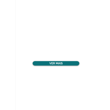
Ver todos os materiais
gratuitos
VER MAIS
Nos acompanhe nas
redes sociais!