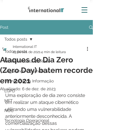
Post
Todos posts
International IT
Todos posts
23 de set. de 2021
4 min de leitura
Ataques de Dia Zero
Monitoramento de Rede
(Zero Day) batem recorde
Segurança Cibernética
em 2021
Tecnologia da Informação
Atualizado:
6 de dez. de 2023
LGPD
Uma exploração de dia zero consiste 
MFT
em realizar um ataque cibernético 
utilizando uma vulnerabilidade 
NOC
anteriormente desconhecida. A 
Tecnologia Operacional
comercialização dessas 