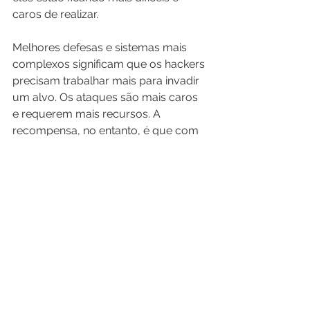
caros de realizar.
Melhores defesas e sistemas mais 
complexos significam que os hackers 
precisam trabalhar mais para invadir 
um alvo. Os ataques são mais caros 
e requerem mais recursos. A 
recompensa, no entanto, é que com 
muitas empresas operando na 
nuvem, uma vulnerabilidade pode 
deixar milhões de clientes vulneráveis 
a ataques. 
No cenário atual, os hackers 
geralmente precisam utilizar várias 
vulnerabilidades em vez de usar 
apenas uma. Essas “cadeias de 
exploit” precisam de mais dias zero. 